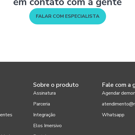
em contato com a gente
FALAR COM ESPECIALISTA
Sobre o produto
Fale com a 
Assinatura
Agendar demon
a
Parceria
atendimento@
uentes
Integração
Whatsapp
Elos Imersivo