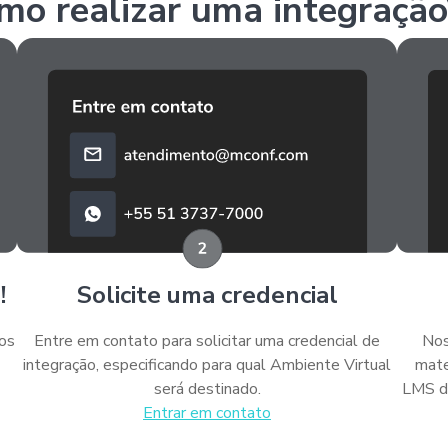
mo realizar uma integração
!
Solicite uma credencial
ios
Entre em contato para solicitar uma credencial de
Nos
integração, especificando para qual Ambiente Virtual
mate
será destinado.
LMS da
Entrar em contato